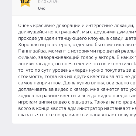
8.2
02.07.2026
Оно
Очень красивые декорации и интересные локации,
движущейся конструкцией, мы с друзьями думали чт
проходе увидели танцующего клоуна, а сзади шатер
Хорошая игра актеров, отдельно бы отметила акте
Пеннивайза, момент с историями про детей реальн
фильме, завораживающий голос у актера. В каких 
логики загадок, но впечатление это не испортило.
то, что по сути уровень «хард» нужно покупать за
стоимость, тогда как на других квестах за это не 
самое неприятное. Даже купив випку, все равно с
доплачивать за видео с камер, мне кажется это уж
ходила на разные квесты и всегда видео предоста
игрокам випки видео скидывать. Также не понрави
всего в конце квеста администратор настаивает на
сказать что все понравилось и навязывает покупку