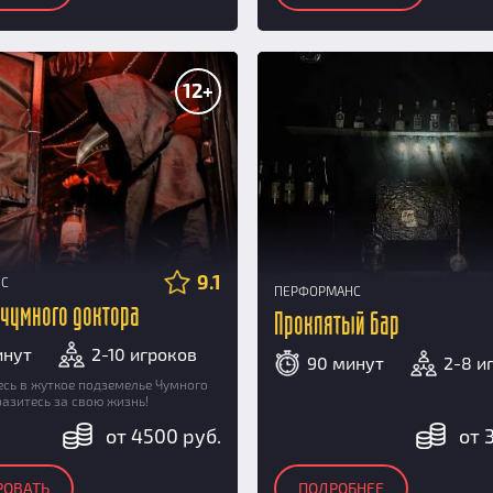
12+
9.1
НС
ПЕРФОРМАНС
чумного доктора
Проклятый бар
инут
2-10 игроков
90 минут
2-8 и
сь в жуткое подземелье Чумного
разитесь за свою жизнь!
от 4500 руб.
от 
РОВАТЬ
ПОДРОБНЕЕ