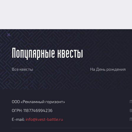
Популярные квесты
Все квесты
На День рождения
ООО «Рекламный горизонт»
П
ОГРН: 1187746994236
В
E-mail:
info@kvest-battle.ru