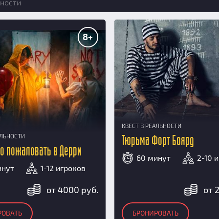
ности
8+
КВЕСТ В РЕАЛЬНОСТИ
АЛЬНОСТИ
Тюрьма Форт Боярд
ро пожаловать в Дерри
60 минут
2-10 
инут
1-12 игроков
от 4000 руб.
от 
РОВАТЬ
БРОНИРОВАТЬ