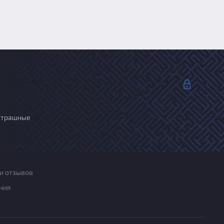
Страшные
и отзывов
ния