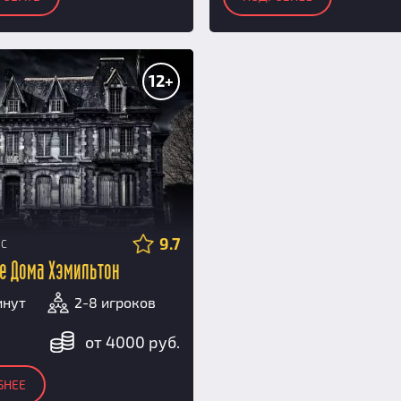
12+
9.7
НС
е Дома Хэмильтон
инут
2-8 игроков
от 4000 руб.
БНЕЕ