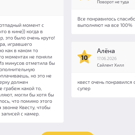
Поворот не туда
Все понравилось спасиб
 отпадный момент с
выполняют на все 100%
о в кине)) когда в
, это было очень круто!
ра, игравшего
Алёна
о как в каком то
10
то моментах не поняли
17.06.2026
 Из минусов отметила бы
Сайлент Хилл
 дополнительную
доплачиваешь, но это не
квест очень понравился
верху должен
супер
е грабеж какой то,
вляют, могли бы хотя бы
лось, что помимо этого
 звонке Квесту, чтобы
 записей с камер.