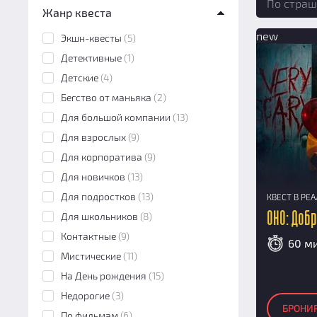
По страш
Жанр квеста
Перформанс
(4)
new
Экшн-квесты
(5)
Детективные
(1)
Детские
(4)
Бегство от маньяка
(2)
Для большой компании
(13)
Для взрослых
(9)
Для корпоратива
(9)
Для новичков
(13)
Для подростков
(13)
КВЕСТ В РЕ
Для школьников
(8)
ОНО: Доб
Контактные
(9)
60 м
Мистические
(11)
На День рождения
(15)
Недорогие
(3)
БРОНИ
По фильмам
(6)