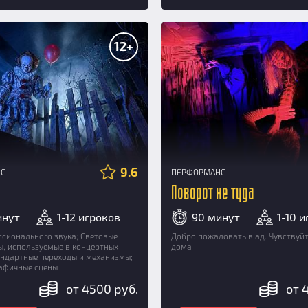
12+
9.6
НС
ПЕРФОРМАНС
Поворот не туда
инут
1-12 игроков
90 минут
1-10 
ссионального звука; Световые
Добро пожаловать в ад. Чувствуйт
, используемые в концертных
дома
андартные переходы и механизмы;
афичные сцены
от 4500 руб.
от 