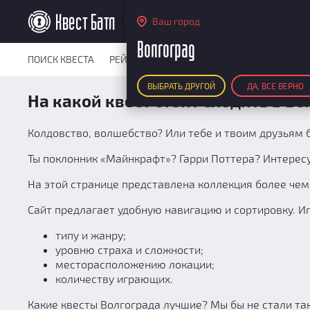
Волгоград
Ваш город
Волгоград
ПОИСК КВЕСТА
РЕЙТИНГ КВЕСТОВ
КАРТА КВЕСТОВ
РЕ
ВЫБРАТЬ ДРУГОЙ
ДА, ВСЕ ВЕРНО
На какой квест стоит сходить в В
Колдовство, волшебство? Или тебе и твоим друзьям 
Ты поклонник «Майнкрафт»? Гарри Поттера? Интерес
На этой странице представлена коллекция более чем 
Сайт предлагает удобную навигацию и сортировку. 
типу и жанру;
уровню страха и сложности;
месторасположению локации;
количеству играющих.
Какие квесты Волгограда лучшие? Мы бы не стали та