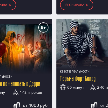
РОВАТЬ
БРОНИРОВАТЬ
8+
КВЕСТ В РЕАЛЬНОСТИ
АЛЬНОСТИ
Тюрьма Форт Боярд
ро пожаловать в Дерри
60 минут
2-10 
инут
1-12 игроков
от 4000 руб.
от 