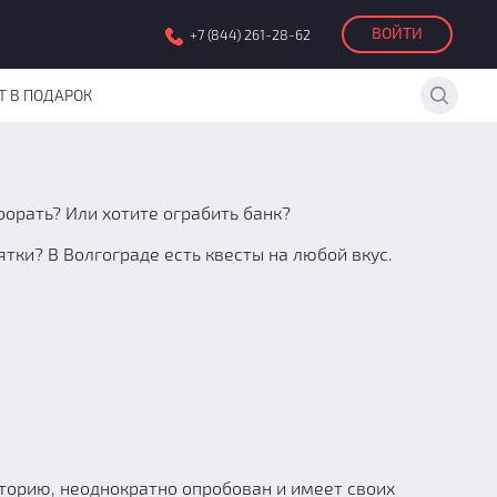
ВОЙТИ
+7 (844) 261-28-62
Т В ПОДАРОК
оорать? Или хотите ограбить банк?
ки? В Волгограде есть квесты на любой вкус.
иторию, неоднократно опробован и имеет своих