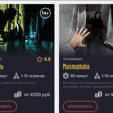
14+
9.8
НС
ПЕРФОРМАНС
ль
Phasmophobia
инут
1-10 игроков
90 минут
1-10 
 у неё есть свой голос из
Вам предстоит определить и унич
призраков, которые терроризирую
от 4500 руб.
от 
РОВАТЬ
БРОНИРОВАТЬ