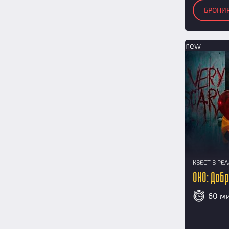
БРОНИ
new
КВЕСТ В РЕ
ОНО: Доб
60 м