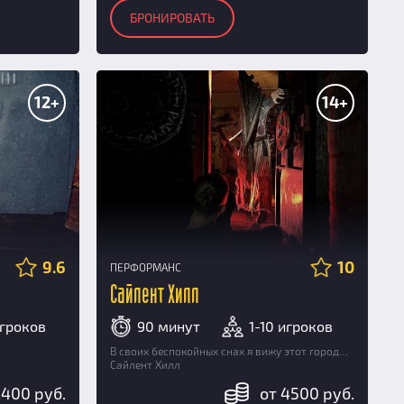
БРОНИРОВАТЬ
12+
14+
9.6
10
ПЕРФОРМАНС
Сайлент Хилл
игроков
90 минут
1-10 игроков
В своих беспокойных снах я вижу этот город…
Сайлент Хилл
2400 руб.
от 4500 руб.