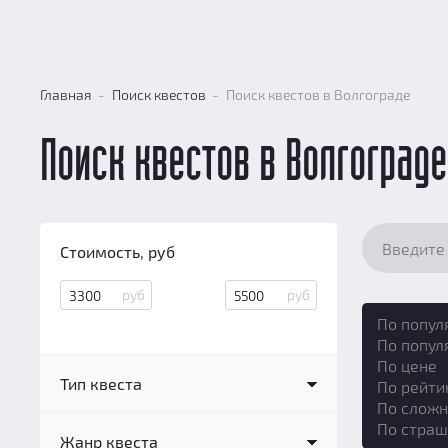
Главная
Поиск квестов
Поиск квестов в Волгограде
Поиск квестов в Волгограде
Стоимость, руб
По попул
По попул
По цене
Тип квеста
По рейти
По сложн
Квест в реальности
(7)
По страш
Жанр квеста
Перформанс
(12)