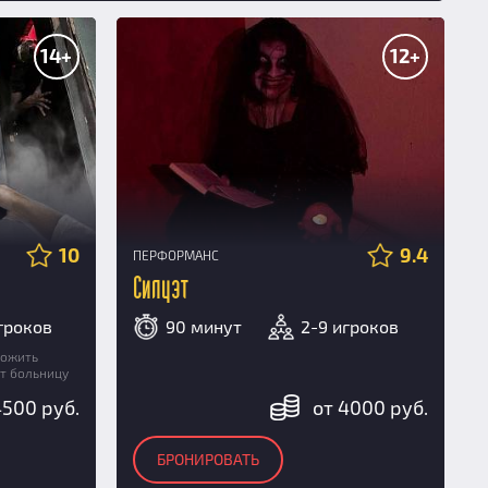
14+
12+
10
9.4
ПЕРФОРМАНС
Силуэт
игроков
90 минут
2-9 игроков
тожить
т больницу
4500 руб.
от 4000 руб.
БРОНИРОВАТЬ