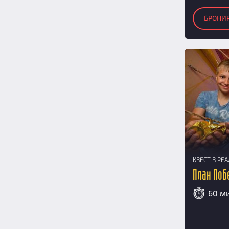
БРОНИ
КВЕСТ В РЕ
План Поб
60 м