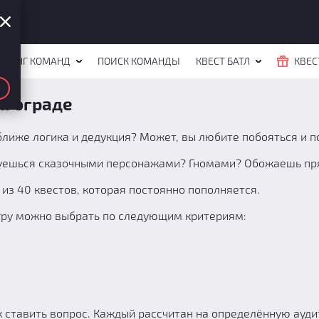
ЙТИНГ КОМАНД
ПОИСК КОМАНДЫ
КВЕСТ БАТЛ
КВЕС
олгограде
ближе логика и дедукция? Может, вы любите побояться и п
уешься сказочными персонажами? Гномами? Обожаешь прят
из 40 квестов, которая постоянно пополняется.
Игру можно выбрать по следующим критериям:
к ставить вопрос. Каждый рассчитан на определённую ауд