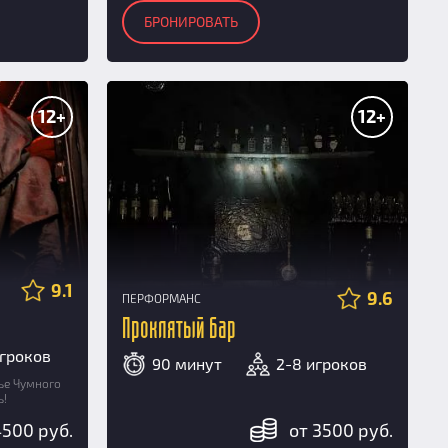
БРОНИРОВАТЬ
12+
12+
9.1
9.6
ПЕРФОРМАНС
Проклятый бар
игроков
90 минут
2-8 игроков
ье Чумного
ь!
4500 руб.
от 3500 руб.