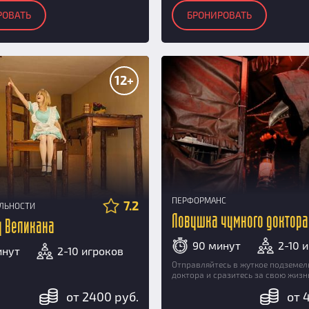
РОВАТЬ
БРОНИРОВАТЬ
12+
ПЕРФОРМАНС
7.2
АЛЬНОСТИ
Ловушка чумного доктора
 у Великана
90 минут
2-10 
инут
2-10 игроков
Отправляйтесь в жуткое подземел
доктора и сразитесь за свою жизн
от 2400 руб.
от 