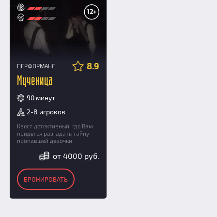
12+
8.9
ПЕРФОРМАНС
Мученица
90 минут
2-8 игроков
Квест детективный, где Вам
придется разгадать тайну
пропавшей девочки
от 4000 руб.
БРОНИРОВАТЬ