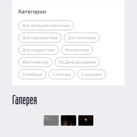
Категории
Для большой компании
Для корпоратива
Для новичков
Для подростков
Контактные
Мистические
На День рождения
Семейные
Сложные
Страшные
Галерея