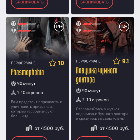
БРОНИРОВАТЬ
БРОНИРОВАТЬ
14+
12+
9.1
ПЕРФОРМАНС
10
ПЕРФОРМАНС
Ловушка чумного
Phasmophobia
доктора
90 минут
90 минут
1-10 игроков
2-10 игроков
Вам предстоит определить и
уничтожить призраков,
Отправляйтесь в жуткое
которые терроризируют
подземелье Чумного доктора
больницу
и сразитесь за свою жизнь!
от 4500 руб.
от 4500 руб.