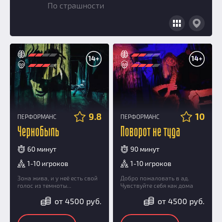
По страшности
Добавить квест
Партнерам
14+
14+
9.8
10
ПЕРФОРМАНС
ПЕРФОРМАНС
Чернобыль
Поворот не туда
60 минут
90 минут
1-10 игроков
1-10 игроков
Зона жива, и у неё есть свой
Добро пожаловать в ад.
голос из темноты...
Чувствуйте себя как дома
от 4500 руб.
от 4500 руб.