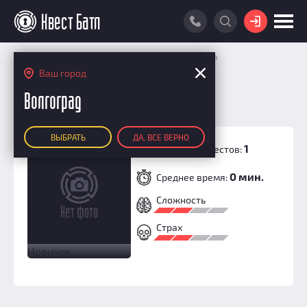
ВОЙТИ
Главная
Личный кабинет
София Баркова
ПОИСК КВЕСТА
Ваш город
София Баркова
РЕЙТИНГ КВЕСТОВ
Волгоград
КАРТА КВЕСТОВ
ВЫБРАТЬ
ДА, ВСЕ ВЕРНО
РЕЙТИНГ КОМАНД
1
Пройдено квестов:
ДРУГОЙ
Итоговый рейтинг
ПОИСК КОМАНДЫ
0 мин.
Среднее время:
По количеству очков
КВЕСТ БАТЛ
Сложность
По качеству игры
О Квест Батле
КВЕСТ В ПОДАРОК
Страх
Список команд
Cashback
Новичок
Как подсчитываются рейтинги
Призы
Новости